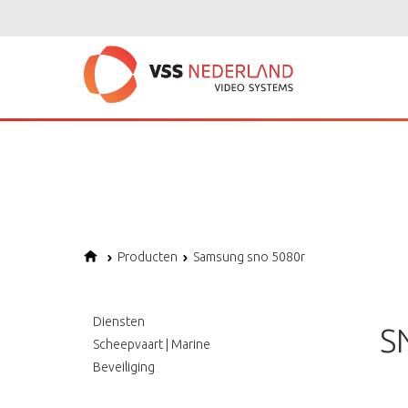
Notice
: Undefined variable: page in
/home/vssned01/domains/vssnederl
Notice
: Trying to get property of non-object in
/home/vssned01/domains
Notice
: Undefined offset: 1 in
/home/vssned01/domains/vssnederland.nl
Producten
Samsung sno 5080r
Diensten
S
Scheepvaart | Marine
Beveiliging