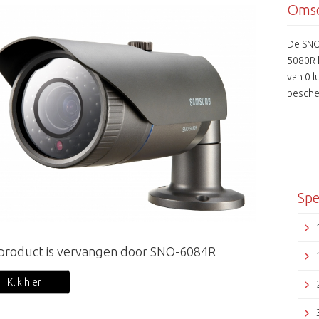
Omsc
De SNO
5080R h
van 0 l
besche
maximaa
Spe
 product is vervangen door SNO-6084R
Klik hier