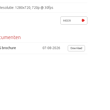
Resolutie: 1280x720, 720p @ 30fps
H.264 / MJPEG dual streaming
MEER
Micro SD/SDHC-geheugenkaartslot
cumenten
Lichtgevoeligheid 0 ~ 0.3 lux @ F1.2
ATW, bewegingsdetectie
S brochure
07-08-2026
Download
IPv4, IPv6, TCP/IP, UDP, RTP, RTSP, HTTP(s), ICMP, FTP, SMTP
DHCP, PPPoE, UPnP, IGMP, 802.1X, SNMP
Alarm in- en uitgang
Bescherming (IP66)
Voedingsspanning: 12 VDC / 24 VAC / PoE IEEE 802.3af, max 9.1 W
Afmetingen ( lxbxh) 302.6x86x86mm