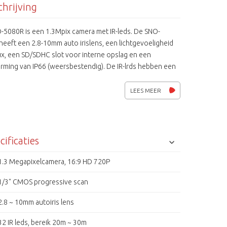
hrijving
-5080R is een 1.3Mpix camera met IR-leds. De SNO-
eeft een 2.8-10mm auto irislens, een lichtgevoeligheid
ux, een SD/SDHC slot voor interne opslag en een
rming van IP66 (weersbestendig). De IR-lrds hebben een
l bereik van 20 tot 30 meter.
LEES MEER
cificaties
1.3 Megapixelcamera, 16:9 HD 720P
1/3" CMOS progressive scan
2.8 ~ 10mm autoiris lens
32 IR leds, bereik 20m ~ 30m