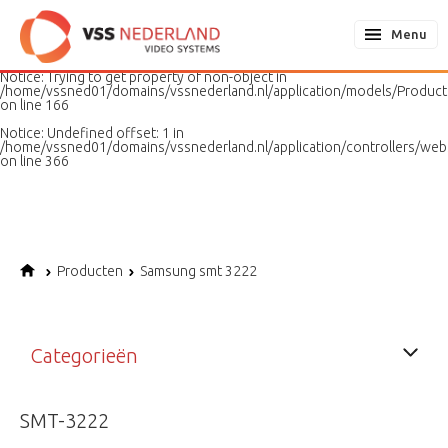
Notice
: Undefined variable: page in
/home/vssned01/domains/vssnederland.nl/application/models/PageMo
Menu
on line
187
Notice
: Trying to get property of non-object in
/home/vssned01/domains/vssnederland.nl/application/models/Produc
on line
166
Notice
: Undefined offset: 1 in
/home/vssned01/domains/vssnederland.nl/application/controllers/web
on line
366
Producten
Samsung smt 3222
Categorieën
SMT-3222