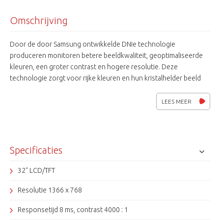
Omschrijving
Door de door Samsung ontwikkelde DNIe technologie
produceren monitoren betere beeldkwaliteit, geoptimaliseerde
kleuren, een groter contrast en hogere resolutie. Deze
technologie zorgt voor rijke kleuren en hun kristalhelder beeld
voor comfortabel aflezen en minder kristalhelder beeld en minder
vermoeiende ogen.
LEES MEER
Specificaties
32" LCD/TFT
Resolutie 1366 x 768
Responsetijd 8 ms, contrast 4000 : 1