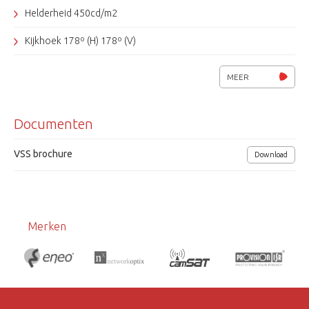
Helderheid 450cd/m2
Kijkhoek 178º (H) 178º (V)
3D combfilter, DNIe
MEER
HDMI, DVI, RGB, CVBS (RCA)
Documenten
Geïntegreerde luidsprekers (2x 5W)
VESA 200 x 200
VSS brochure
Download
Afmetingen 780 x 482 x 108.8 mm (excl. voet)
Merken