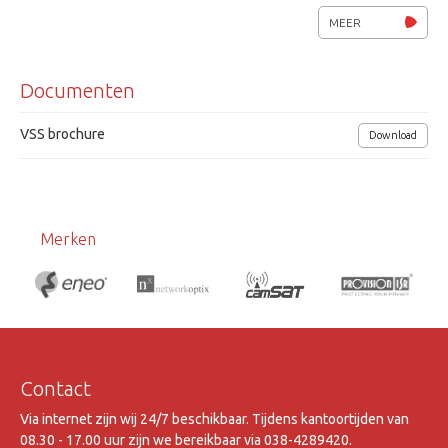
OSD, motion detection, AWC
MEER
C/CS mount
Documenten
voeding 230Vac
afmetingen 121x58x52mm (lxbxh)
VSS brochure
Download
Merken
Contact
Via internet zijn wij 24/7 beschikbaar. Tijdens kantoortijden van
08.30 - 17.00 uur zijn we bereikbaar via 038-4289420.