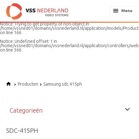
Notice
: Undefined variable: page in
/home/vssned01/domains/vssnederland.nl/application/models/PageMo
Menu
on line
187
Notice
: Trying to get property of non-object in
/home/vssned01/domains/vssnederland.nl/application/models/Produc
on line
166
Notice
: Undefined offset: 1 in
/home/vssned01/domains/vssnederland.nl/application/controllers/web
on line
366
Producten
Samsung sdc 415ph
Categorieën
SDC-415PH