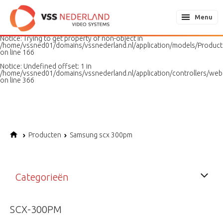
Notice
: Undefined variable: page in
/home/vssned01/domains/vssnederland.nl/application/models/PageMo
Menu
on line
187
Notice
: Trying to get property of non-object in
/home/vssned01/domains/vssnederland.nl/application/models/Produc
on line
166
Notice
: Undefined offset: 1 in
/home/vssned01/domains/vssnederland.nl/application/controllers/web
on line
366
Producten
Samsung scx 300pm
Categorieën
SCX-300PM