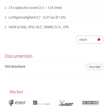
37x optische zoom (3.5 ~ 129.5mm)
Lichtgevoeligheid 0,7 - 0,07 lux (F1.65)
WDR (x160), ATW, HLC, SSNRIII, D.I.S., VPS
8 alarmin- en 3 alarmuitgangen, 255 pre-sets
MEER
Draaisnelheid 600º/sec
Documenten
Auto tracking
RS-485, Coax control Pelco-C (Coaxitron)
VSS brochure
Download
Voedingsspanning 24Vac/ 15-60W.
Weersbestendig behuizing, IP66
Merken
Verwarming en ventilator
Afmetingen (Øxh) 248x317mm