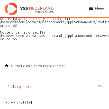
Notice
: Undefined variable: page in
/home/vssned01/domains/vssnederland.nl/application/models/PageMo
Menu
on line
187
Notice
: Trying to get property of non-object in
/home/vssned01/domains/vssnederland.nl/application/models/Produc
on line
166
Notice
: Undefined offset: 1 in
/home/vssned01/domains/vssnederland.nl/application/controllers/web
on line
366
Producten
Samsung scp 3370th
Categorieën
SCP-3370TH