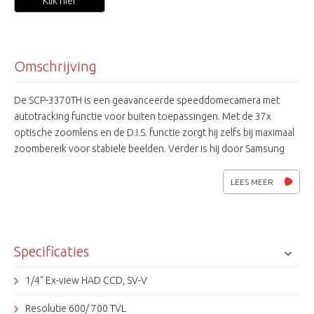
Klik hier
Omschrijving
De SCP-3370TH is een geavanceerde speeddomecamera met
autotracking functie voor buiten toepassingen. Met de 37x
optische zoomlens en de D.I.S. functie zorgt hij zelfs bij maximaal
zoombereik voor stabiele beelden. Verder is hij door Samsung
Techwin voorzien van de laatste ontwikkelingen op het gebied
van de SV-V chip technolgie. Ook leverbaar zonder dome
LEES MEER
tracking, type SCP-3370H
Specificaties
1/4" Ex-view HAD CCD, SV-V
Resolutie 600/ 700 TVL