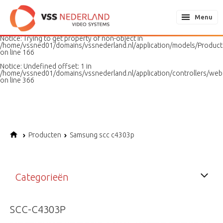
Notice
: Undefined variable: page in
/home/vssned01/domains/vssnederland.nl/application/models/PageMo
Menu
on line
187
Notice
: Trying to get property of non-object in
/home/vssned01/domains/vssnederland.nl/application/models/Produc
on line
166
Notice
: Undefined offset: 1 in
/home/vssned01/domains/vssnederland.nl/application/controllers/web
on line
366
Producten
Samsung scc c4303p
Categorieën
SCC-C4303P