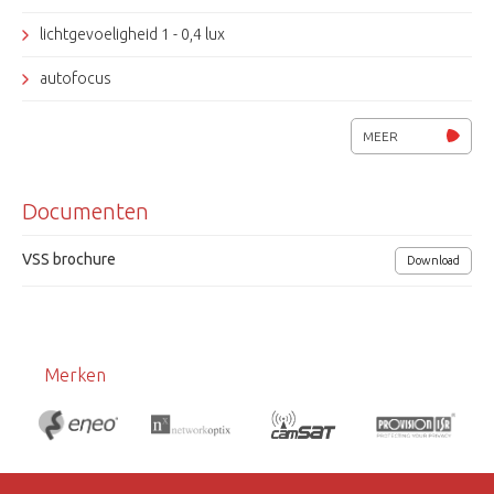
lichtgevoeligheid 1 - 0,4 lux
autofocus
AGC, OSD, BLC, bewegings detektie
MEER
12 Vdc / 24 Vac
Documenten
afmetingen (bxhxd) 61 x 60 x 154mm
VSS brochure
Download
Merken