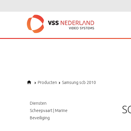
Notice
: Undefined variable: page in
/home/vssned01/domains/vssnederl
Notice
: Trying to get property of non-object in
/home/vssned01/domains
Notice
: Undefined offset: 1 in
/home/vssned01/domains/vssnederland.nl
Producten
Samsung scb 2010
Diensten
S
Scheepvaart | Marine
Beveiliging