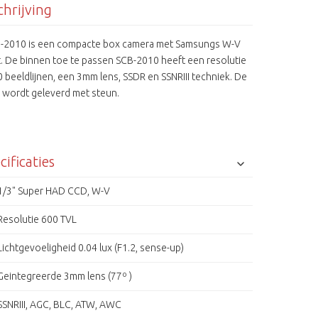
hrijving
-2010 is een compacte box camera met Samsungs W-V
t. De binnen toe te passen SCB-2010 heeft een resolutie
 beeldlijnen, een 3mm lens, SSDR en SSNRIII techniek. De
 wordt geleverd met steun.
cificaties
1/3" Super HAD CCD, W-V
Resolutie 600 TVL
Lichtgevoeligheid 0.04 lux (F1.2, sense-up)
Geintegreerde 3mm lens (77º )
SSNRIII, AGC, BLC, ATW, AWC