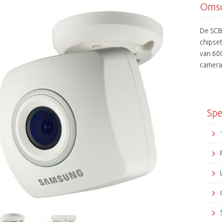
Omsc
De SCB
chipse
van 600
camera
Spe