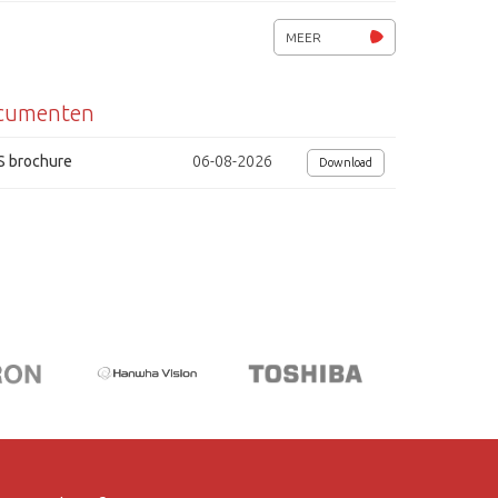
S/N 52 dB
MEER
OSD instellingen via coax (Pelco)
cumenten
Voedingsspanning 12Vdc/ 1.8W
Afmetingen ( Øxh) 104x67mm
S brochure
06-08-2026
Download