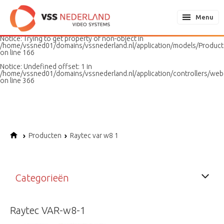
Notice
: Undefined variable: page in
/home/vssned01/domains/vssnederland.nl/application/models/PageMo
Menu
on line
187
Notice
: Trying to get property of non-object in
/home/vssned01/domains/vssnederland.nl/application/models/Produc
on line
166
Notice
: Undefined offset: 1 in
/home/vssned01/domains/vssnederland.nl/application/controllers/web
on line
366
Producten
Raytec var w8 1
Categorieën
Raytec VAR-w8-1