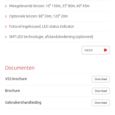
compleet geleverd en hebben een 12/24V AC/DC ingang.
Meegeleverde lenzen: 10° 150m, 35° 80m, 60° 45m
Optionele lenzen: 80° 30m, 120° 20m
Fotocel ingebouwd, LED status indicator
SMT LED technologie, afstandsbediening (optioneel)
Weerbestendig IP66
MEER
Voedingsspanning 12Vdc / 24Vac, 48W (max)
Documenten
Afmetingen (BxHxD) 100x135x66mm
5 jaar garantie
VSS brochure
Download
Raytec
Brochure
Download
Gebruikershandleiding
Download