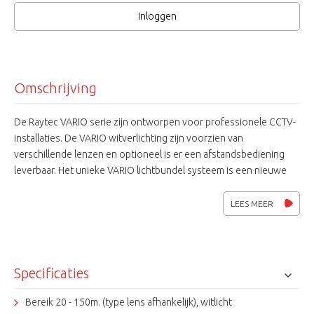
Inloggen
Omschrijving
De Raytec VARIO serie zijn ontworpen voor professionele CCTV-
installaties. De VARIO witverlichting zijn voorzien van
verschillende lenzen en optioneel is er een afstandsbediening
leverbaar. Het unieke VARIO lichtbundel systeem is een nieuwe
ontwikkeling van Raytec. Het is hiermee mogelijk om de hoek te
veranderen doormiddel van een uitwisselbare lens en stelt
LEES MEER
gebruikers in staat om een juiste hoek van de verlichting in te
stellen. De optionele VARIO afstandsbediening biedt de
mogelijkheid om de set-up van de verlichting snel, veilig en vanaf
de grond in te stellen. Een standaard VARIO kit bevat
Specificaties
verwisselbare lenzen van 10, 35 en 60 graden. Andere hoeken
zijn op optioneel leverbaar. De VARIO verlichtingen worden
Bereik 20 - 150m. (type lens afhankelijk), witlicht