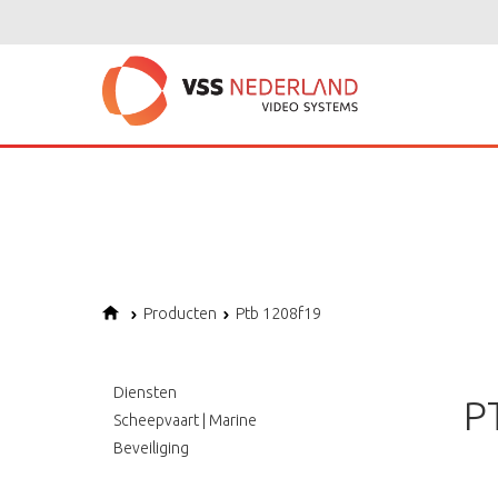
Notice
: Undefined variable: page in
/home/vssned01/domains/vssnederl
Notice
: Trying to get property of non-object in
/home/vssned01/domains
Notice
: Undefined offset: 1 in
/home/vssned01/domains/vssnederland.nl
Producten
Ptb 1208f19
Diensten
P
Scheepvaart | Marine
Beveiliging