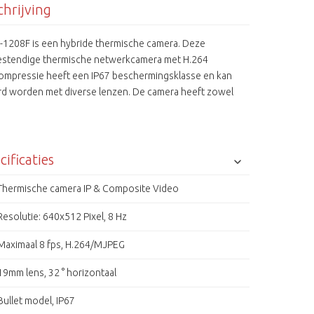
hrijving
-1208F is een hybride thermische camera. Deze
stendige thermische netwerkcamera met H.264
ompressie heeft een IP67 beschermingsklasse en kan
rd worden met diverse lenzen. De camera heeft zowel
twerk als een CVBS video-uitgang.
cificaties
Thermische camera IP & Composite Video
Resolutie: 640x512 Pixel, 8 Hz
Maximaal 8 fps, H.264/MJPEG
19mm lens, 32 ° horizontaal
Bullet model, IP67