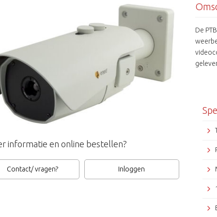
Omsc
De PTB
weerbe
videoc
geleve
een ne
Spe
r informatie en online bestellen?
Contact/ vragen?
Inloggen