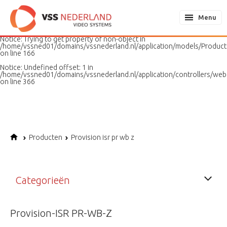
Notice
: Undefined variable: page in
/home/vssned01/domains/vssnederland.nl/application/models/PageMo
Menu
on line
187
Notice
: Trying to get property of non-object in
/home/vssned01/domains/vssnederland.nl/application/models/Produc
on line
166
Notice
: Undefined offset: 1 in
/home/vssned01/domains/vssnederland.nl/application/controllers/web
on line
366
Producten
Provision isr pr wb z
Categorieën
Provision-ISR PR-WB-Z