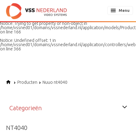
Notice
: Undefined variable: page in
/home/vssned01/domains/vssnederland.nl/application/models/PageMo
Menu
on line
187
Notice
: Trying to get property of non-object in
/home/vssned01/domains/vssnederland.nl/application/models/Produc
on line
166
Notice
: Undefined offset: 1 in
/home/vssned01/domains/vssnederland.nl/application/controllers/web
on line
366
Producten
Nuuo nt4040
Categorieën
NT4040