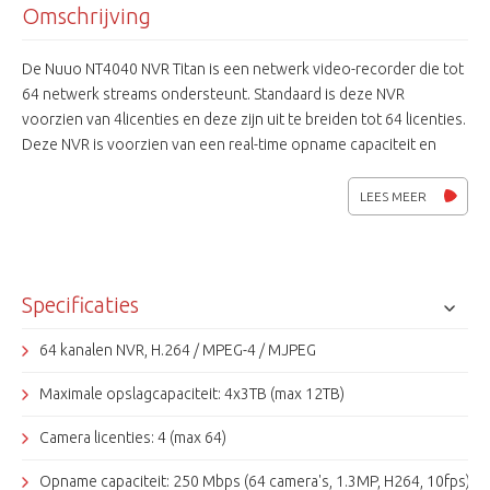
Omschrijving
De Nuuo NT4040 NVR Titan is een netwerk video-recorder die tot
64 netwerk streams ondersteunt. Standaard is deze NVR
voorzien van 4licenties en deze zijn uit te breiden tot 64 licenties.
Deze NVR is voorzien van een real-time opname capaciteit en
ondersteunt H.264 / MPEG-4 en MJPEG. Ook is deze NVR
voorzien van 6 USB poorten om bijvoorbeeld een muis aan te
LEES MEER
sluiten. Tevens heeft deze NVR een D-sub uitgang voor het live
weergeven van maximaal 16 beelden. Alle Grundig en de meeste
Samsung IP camera's werken in combinatie met de NVR Titan.
Standaard is deze NVR voorzien van 4licenties en deze zijn uit te
Specificaties
breiden tot 64 licenties. Voor meer informatie over het
uitbreiding van de licenties neem dan contact met ons op.
64 kanalen NVR, H.264 / MPEG-4 / MJPEG
Maximale opslagcapaciteit: 4x3TB (max 12TB)
Camera licenties: 4 (max 64)
Opname capaciteit: 250 Mbps (64 camera's, 1.3MP, H264, 10fps)