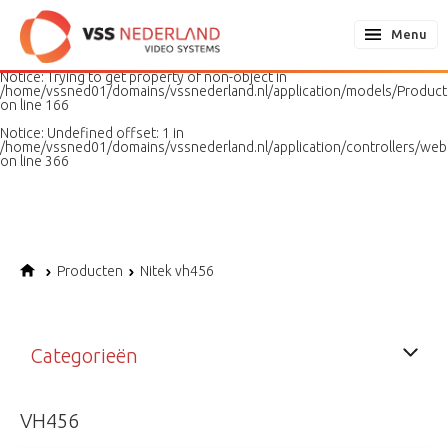
Notice
: Undefined variable: page in
/home/vssned01/domains/vssnederland.nl/application/models/PageMo
Menu
on line
187
Notice
: Trying to get property of non-object in
/home/vssned01/domains/vssnederland.nl/application/models/Produc
on line
166
Notice
: Undefined offset: 1 in
/home/vssned01/domains/vssnederland.nl/application/controllers/web
on line
366
Producten
Nitek vh456
Categorieën
VH456