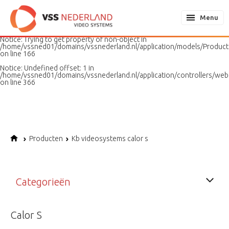
Notice
: Undefined variable: page in
/home/vssned01/domains/vssnederland.nl/application/models/PageMo
Menu
on line
187
Notice
: Trying to get property of non-object in
/home/vssned01/domains/vssnederland.nl/application/models/Produc
on line
166
Notice
: Undefined offset: 1 in
/home/vssned01/domains/vssnederland.nl/application/controllers/web
on line
366
Producten
Kb videosystems calor s
Categorieën
Calor S