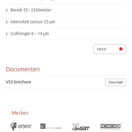
Bereik 55 - 2300meter
Intensiteit sensor 25 µm
Golflengte 8 ~ 14 µm
lens 10/ 15/ 19/ 50mm
MEER
Video-uitgang: netwerk en CVBS
Documenten
Afmetingen (lxhxb) 376x136x103mm
Voedingsspanning 12Vdc/ PoE
VSS brochure
Download
Merken