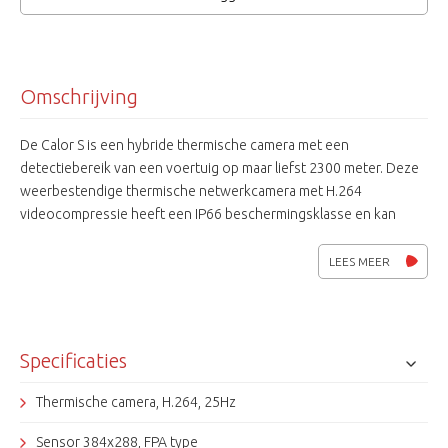
Omschrijving
De Calor S is een hybride thermische camera met een
detectiebereik van een voertuig op maar liefst 2300 meter. Deze
weerbestendige thermische netwerkcamera met H.264
videocompressie heeft een IP66 beschermingsklasse en kan
geleverd worden met diverse lenzen. zonder licht. Camera is
voorzien van een stof-/ waterbestendige behuizing volgens IP66
LEES MEER
norm. De camera heeft zowel een netwerk als CVBD video-
uitgang
Specificaties
Thermische camera, H.264, 25Hz
Sensor 384x288, FPA type