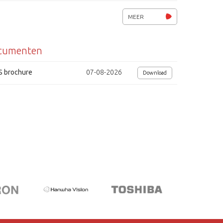
Bescherming IP54
MEER
Voedingsspanning 9 - 12Vdc, 180mA
cumenten
Afmetingen (bxhxd) 120x200x77mm
S brochure
07-08-2026
Download