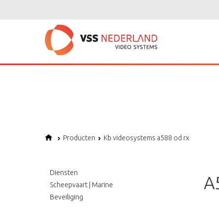
Notice
: Undefined variable: page in
/home/vssned01/domains/vssnederl
Notice
: Trying to get property of non-object in
/home/vssned01/domains
Notice
: Undefined offset: 1 in
/home/vssned01/domains/vssnederland.nl
Producten
Kb videosystems a588 od rx
Diensten
A
Scheepvaart | Marine
Beveiliging