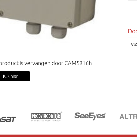
Do
VS
 product is vervangen door CAM5816h
Klik hier