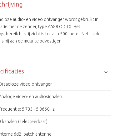
hrijving
adloze audio- en video ontvanger wordt gebruikt in
atie met de zender, type A588 OD TX. Het
stbereik bij vrij zicht is tot aan 500 meter. Net als de
is hij aan de muur te bevestigen.
cificaties
Draadloze video ontvanger
Analoge video- en audiosignalen
Frequentie: 5.733 - 5.866GHz
8 kanalen (selecteerbaar)
Interne 6dBi patch antenne