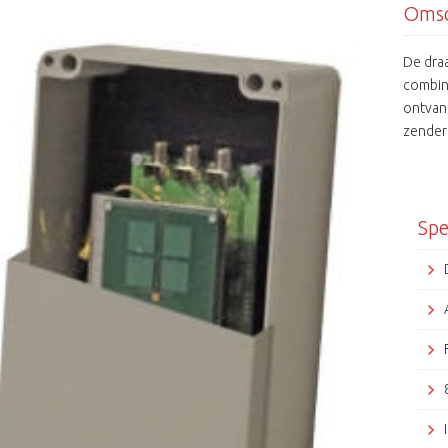
Omsc
De dra
combin
ontvang
zender 
Spe