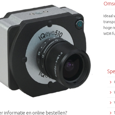
Omsc
Ideaal 
transpo
hoge re
WDR fu
extrem
Spe
r informatie en online bestellen?