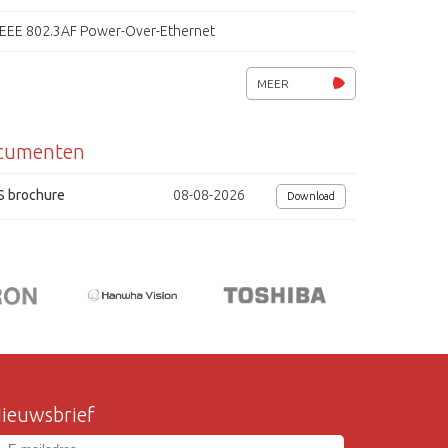
IEEE 802.3AF Power-Over-Ethernet
Min. verlictingssterkte 0.4 lux
MEER
Digitale PTZ zonder bewegende delen
cumenten
Multi-zone bewegings detectie
Digital Image Cropping
S brochure
08-08-2026
Download
Privacy zones
Geavanceerde bandreedte beheer
Bewezen netwerk betrouwbaarheid
Zelf te selecteren beelduitsnede
AC/DC of PoE IEEE 802.3af
ieuwsbrief