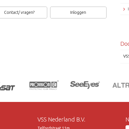
Contact/ vragen?
Inloggen
Do
VS
VSS Nederland B.V.
N
Telfordstraat 11m