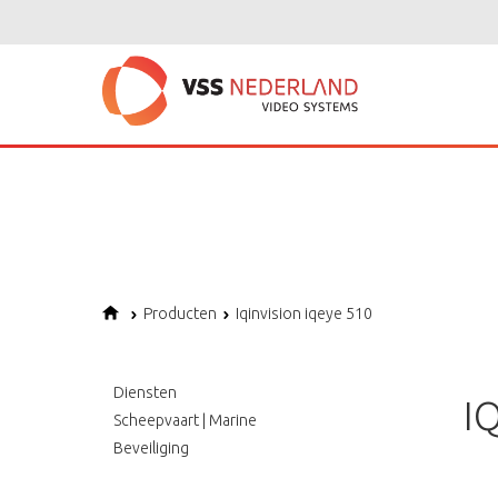
Notice
: Undefined variable: page in
/home/vssned01/domains/vssnederl
Notice
: Trying to get property of non-object in
/home/vssned01/domains
Notice
: Undefined offset: 1 in
/home/vssned01/domains/vssnederland.nl
Producten
Iqinvision iqeye 510
Diensten
I
Scheepvaart | Marine
Beveiliging