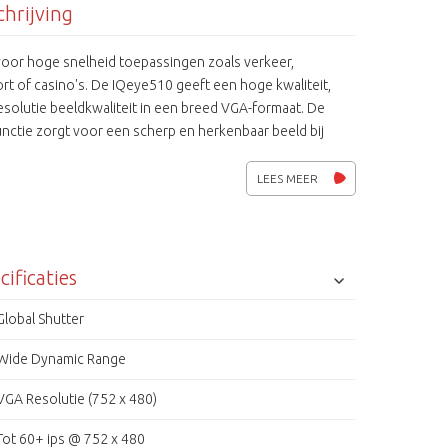
hrijving
voor hoge snelheid toepassingen zoals verkeer,
rt of casino's. De IQeye510 geeft een hoge kwaliteit,
solutie beeldkwaliteit in een breed VGA-formaat. De
nctie zorgt voor een scherp en herkenbaar beeld bij
e (tegen-)licht omstandigheden.
LEES MEER
cificaties
Global Shutter
Wide Dynamic Range
VGA Resolutie (752 x 480)
Tot 60+ ips @ 752 x 480