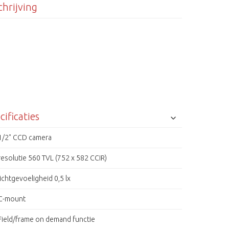
hrijving
cificaties
1/2" CCD camera
resolutie 560 TVL (752 x 582 CCIR)
lichtgevoeligheid 0,5 lx
C-mount
Field/frame on demand functie