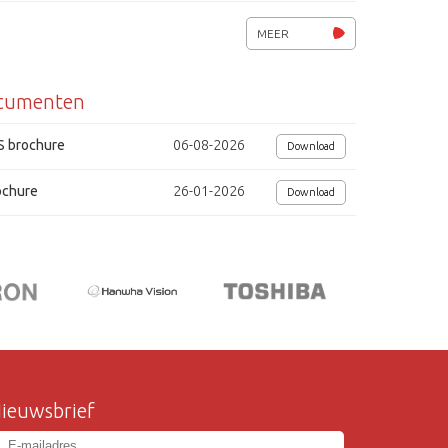
externe HD/VD synchronisatie
MEER
voeding 12 Vdc
cumenten
afmetingen (bxhxd) 44x29x80 mm
chi
S brochure
06-08-2026
Download
ochure
26-01-2026
Download
ieuwsbrief