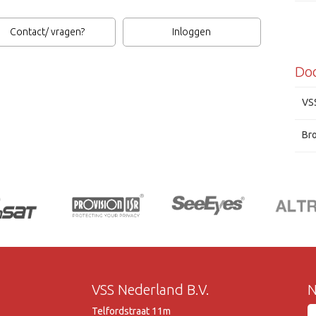
Contact/ vragen?
Inloggen
Do
Hita
VS
Br
VSS Nederland B.V.
N
Telfordstraat 11m