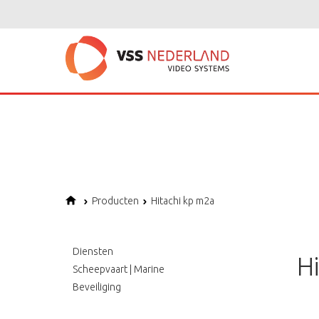
Notice
: Undefined variable: page in
/home/vssned01/domains/vssnederl
Notice
: Trying to get property of non-object in
/home/vssned01/domains
Notice
: Undefined offset: 1 in
/home/vssned01/domains/vssnederland.nl
Producten
Hitachi kp m2a
Diensten
H
Scheepvaart | Marine
Beveiliging