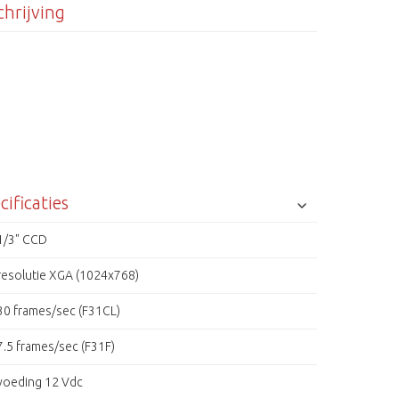
hrijving
cificaties
1/3" CCD
resolutie XGA (1024x768)
30 frames/sec (F31CL)
7.5 frames/sec (F31F)
voeding 12 Vdc