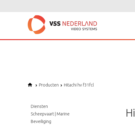
Notice
: Undefined variable: page in
/home/vssned01/domains/vssnederl
Notice
: Trying to get property of non-object in
/home/vssned01/domains
Notice
: Undefined offset: 1 in
/home/vssned01/domains/vssnederland.nl
Producten
Hitachi hv f31fcl
Diensten
H
Scheepvaart | Marine
Beveiliging