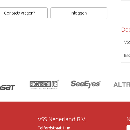
Contact/ vragen?
Inloggen
Hita
Do
VS
Br
VSS Nederland B.V.
N
Telfordstraat 11m