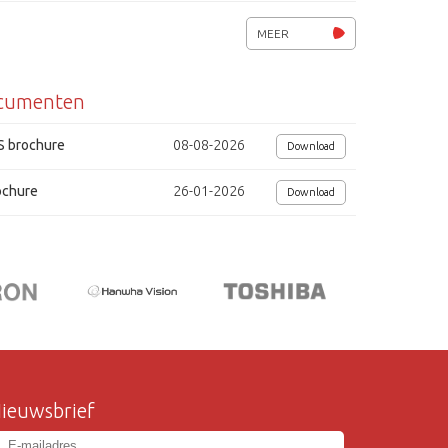
afmetingen (bxhxd) 65x65x130mm
MEER
chi
cumenten
S brochure
08-08-2026
Download
ochure
26-01-2026
Download
ieuwsbrief