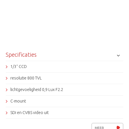
Specificaties
1/3" CCD
resolutie 800 TVL
lichtgevoeligheid 0,9 Lux F2.2
C-mount
SDi en CVBS video uit
voeding 12 Vdc
MEER