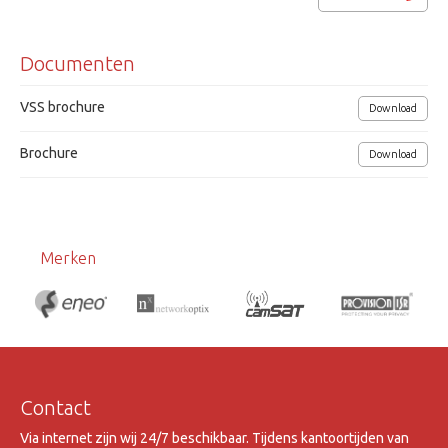
afmetingen (bxhxd) 65x65x105mm
Documenten
Hitachi
VSS brochure
Download
Brochure
Download
Merken
Contact
Via internet zijn wij 24/7 beschikbaar. Tijdens kantoortijden van