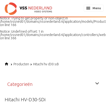
Notice
: Undefined variable: page in
/home/vssned01/domains/vssnederland.nl/application/models/PageMo
Menu
on line
187
Notice
: Trying to get property of non-object in
/home/vssned01/domains/vssnederland.nl/application/models/Produc
on line
166
Notice
: Undefined offset: 1 in
/home/vssned01/domains/vssnederland.nl/application/controllers/web
on line
366
Producten
Hitachi hv d30 sdi
Categorieën
Hitachi HV-D30-SDi