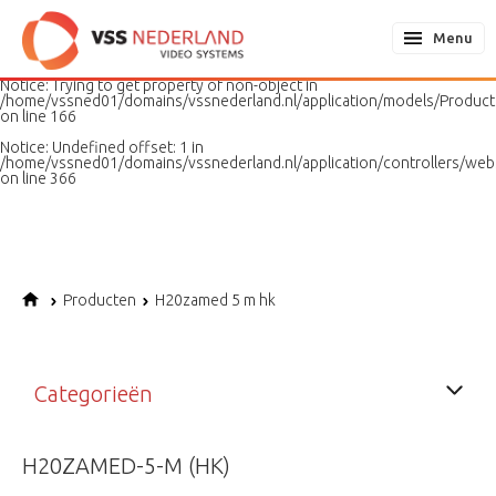
Notice
: Undefined variable: page in
/home/vssned01/domains/vssnederland.nl/application/models/PageMo
Menu
on line
187
Notice
: Trying to get property of non-object in
/home/vssned01/domains/vssnederland.nl/application/models/Produc
on line
166
Notice
: Undefined offset: 1 in
/home/vssned01/domains/vssnederland.nl/application/controllers/web
on line
366
Producten
H20zamed 5 m hk
Categorieën
H20ZAMED-5-M (HK)