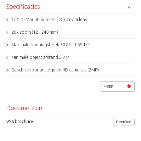
Specificaties
1/2", C-Mount, autoiris (DC), zoom lens
20x zoom (12 - 240 mm)
Maximale openingshoek 30.8º - 1.6º 1/2"
Minimale object afstand 2.8 M
Geschikt voor analoge en HD camera's (2MP)
Zoom snelheid 10 sec., Focus snelheid 10 sec.
MEER
Documenten
VSS brochure
Download