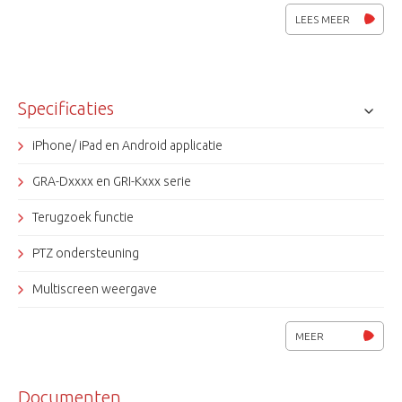
opgenomen beelden terug te kijken. Downloaden via App Store
LEES MEER
en of Google play Store.
Specificaties
iPhone/ iPad en Android applicatie
GRA-Dxxxx en GRI-Kxxx serie
Terugzoek functie
PTZ ondersteuning
Multiscreen weergave
Setup functie recorders
MEER
Meerdere sites aan te maken
Documenten
Grundig