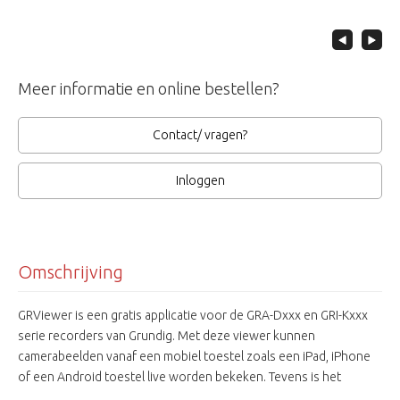
Meer informatie en online bestellen?
Contact/ vragen?
Inloggen
Omschrijving
GRViewer is een gratis applicatie voor de GRA-Dxxx en GRI-Kxxx
serie recorders van Grundig. Met deze viewer kunnen
camerabeelden vanaf een mobiel toestel zoals een iPad, iPhone
of een Android toestel live worden bekeken. Tevens is het
mogelijk PTZ camera's te sturen, instellingen aan te passen en