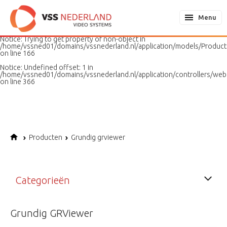
Notice
: Undefined variable: page in
/home/vssned01/domains/vssnederland.nl/application/models/PageMo
Menu
on line
187
Notice
: Trying to get property of non-object in
/home/vssned01/domains/vssnederland.nl/application/models/Produc
on line
166
Notice
: Undefined offset: 1 in
/home/vssned01/domains/vssnederland.nl/application/controllers/web
on line
366
Producten
Grundig grviewer
Categorieën
Grundig GRViewer