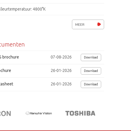
een dummy of goedkope camera richten criminelen zich
verkeerde camera, maar ondertussen zijn ze herkenbaar
Kleurtemperatuur: 4800°K
d gebracht door de Aladdin. Vandalen en criminelen
Vandaalbestendig IK10, IP66
 worden geïdentificeerd en vervolgd worden met
MEER
van Aladdin's hoge kwaliteit videobeelden als
Behuizing: aluminium en polycarbonaat
ateriaal. De Aladdin is geschikt voor gebruik in banken,
schappelijke ruimtes en plaatsen waar een hoog risico
cumenten
Pinhole lens 3.7 mm, F2.0
alisme en/of criminaliteit is.
AGC, ELC, BLC, XDR, DNR, ATW, OSD
S brochure
07-08-2026
Download
Privacy masking, bewegingsdetectie
ochure
26-01-2026
Download
Certificering: CE, NFC 15-100 (met externe voeding en voltage scheiding
tasheet
26-01-2026
Download
Milieuvriendelijk: laag energieverbruik, recyclebaar
Voeding: 230 VAC, 44W
Afmetingen (BxHxD) 1030 x 124 x 160 mm
dig