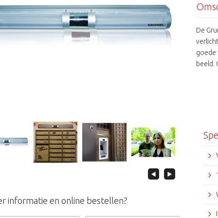
Omsc
De Gru
verlich
goede v
beeld.
voorzi
veel te
brengt.
unieke
geldau
gemeen
Spe
compact
zonder
en cri
beveili
geldaut
voor be
r informatie en online bestellen?
als een