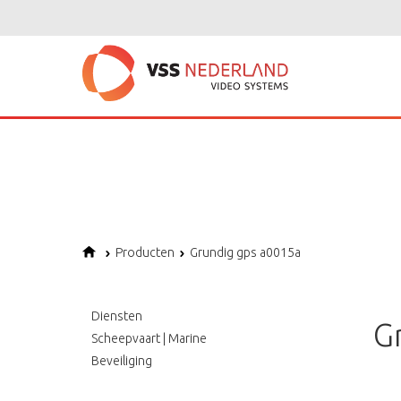
Notice
: Undefined variable: page in
/home/vssned01/domains/vssnederl
Notice
: Trying to get property of non-object in
/home/vssned01/domains
Notice
: Undefined offset: 1 in
/home/vssned01/domains/vssnederland.nl
Producten
Grundig gps a0015a
Diensten
G
Scheepvaart | Marine
Beveiliging