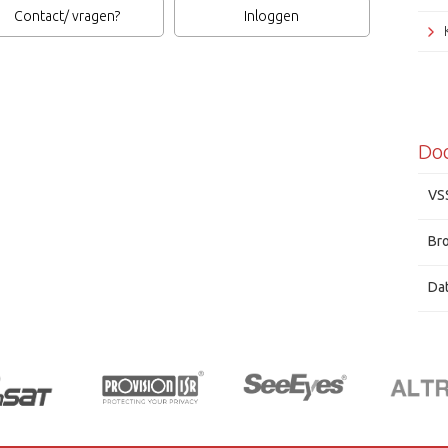
naast 
Contact/ vragen?
Inloggen
op de 
in beel
kunnen
behulp 
bewijsm
gemeen
Do
op vand
VS
Br
Da
Grun