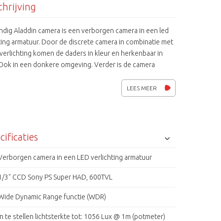
hrijving
ndig Aladdin camera is een verborgen camera in een led
ting armatuur. Door de discrete camera in combinatie met
erlichting komen de daders in kleur en herkenbaar in
 Ook in een donkere omgeving. Verder is de camera
en van Wide Dyamic Range (WDR) zodat de camera ook bij
genlicht (bijvoorbeeld zonlicht) de daders goed in beeld
LEES MEER
 De Aladdin beveiligingscamera van Grundig biedt een
 oplossing voor een hoge risico omgevingen zoals
tomaten, gemeenschappelijke kluisjes en
schappelijke brievenbussen. De Aladdin camera is zeer
cificaties
 en kan in vrijwel elke locatie worden geïnstalleerd
 te worden herkend als een camera. De meeste vandalen
Verborgen camera in een LED verlichting armatuur
minelen proberen vaak schade te maken aan
1/3" CCD Sony PS Super HAD, 600TVL
gingscamera's bij hoog risico locaties, zoals
omaten . In dat soort situaties zijn er geen beelden meer
Wide Dynamic Range functie (WDR)
wijs. De Aladdin is echter zelden doelwit omdat het niet
 camera wordt herkend . Als de Aladdin is geïnstalleerd
In te stellen lichtsterkte tot: 1056 Lux @ 1m (potmeter)