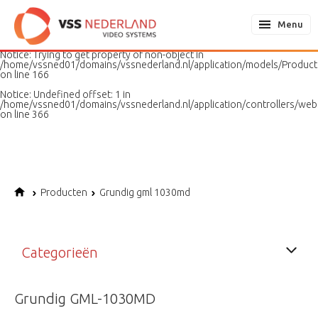
Notice
: Undefined variable: page in
/home/vssned01/domains/vssnederland.nl/application/models/PageMo
Menu
on line
187
Notice
: Trying to get property of non-object in
/home/vssned01/domains/vssnederland.nl/application/models/Produc
on line
166
Notice
: Undefined offset: 1 in
/home/vssned01/domains/vssnederland.nl/application/controllers/web
on line
366
Producten
Grundig gml 1030md
Categorieën
Grundig GML-1030MD