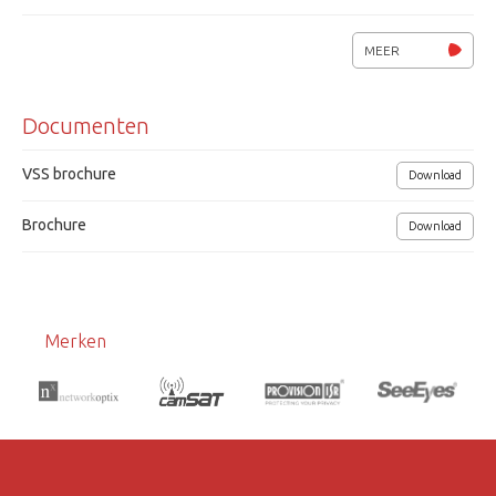
Helderheid 400 cd/m2
MEER
4 video-ingangen (1x HDMI, 2xCVBS, 1xVGA)
Documenten
Voedingsspanning 12Vdc / 30W.
Afmetingen (bxhxd) 221.4x446x47 mm
VSS brochure
Download
Gewicht 3.1 kg
Brochure
Download
Grundig
Merken