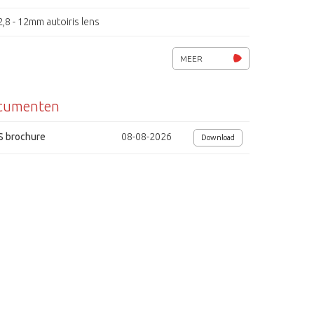
2,8 - 12mm autoiris lens
28 IR-leds, SMART IR regeling
MEER
IR-filter, Wide Dynamic Range (WDR)
cumenten
Privacy masking, bewegingsdetectie
ATW, AWB, AWC, DNR, BLC, OSD, De-Fog
S brochure
08-08-2026
Download
Voedingsspanning 12Vdc / 24VAC, 6W
Afmetingen (Øxh) 132x100 mm
dig