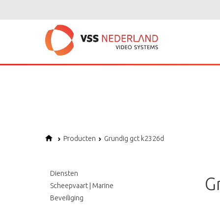
Notice
: Undefined variable: page in
/home/vssned01/domains/vssnederl
Notice
: Trying to get property of non-object in
/home/vssned01/domains
Notice
: Undefined offset: 1 in
/home/vssned01/domains/vssnederland.nl
Producten
Grundig gct k2326d
Diensten
G
Scheepvaart | Marine
Beveiliging