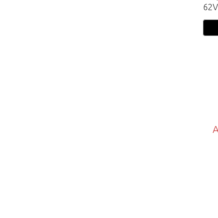
62V
A