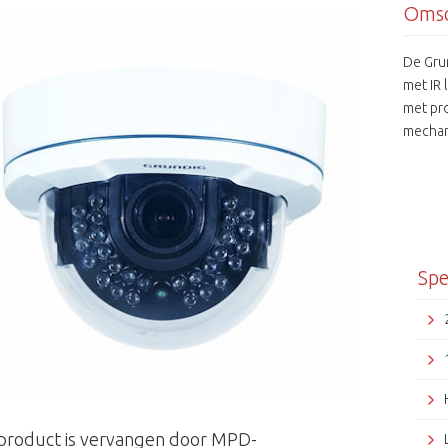
Omsc
De Grun
met IR
met pro
mechani
donker.
Fog en 
camera'
zorgen
in de w
Spe
 product is vervangen door MPD-