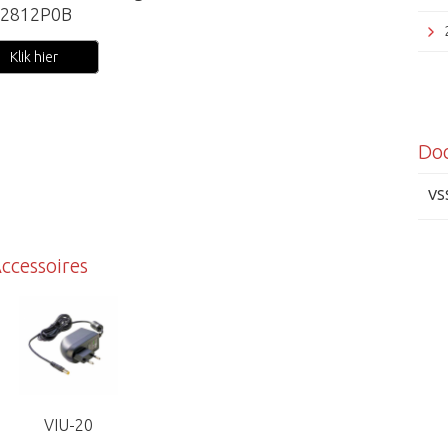
2812P0B
Klik hier
Do
VS
ccessoires
Grun
VIU-20