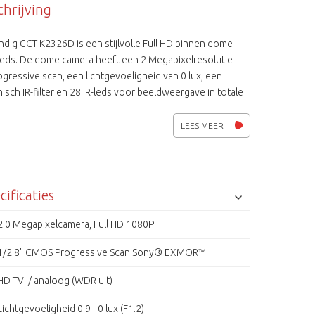
hrijving
dig GCT-K2326D is een stijlvolle Full HD binnen dome
 leds. De dome camera heeft een 2 Megapixelresolutie
gressive scan, een lichtgevoeligheid van 0 lux, een
sch IR-filter en 28 IR-leds voor beeldweergave in totale
 Verder beschikt hij over functies als WDR, DNR, BLC, De-
de SMART IR regeling. Daarnaast zijn de Grundig TVI
LEES MEER
s eenvoudig in bediening, eenvoudig te installeren en
 ze voor een ongekende gedetailleerde beeldweergave
ereld van videobeveiliging.
cificaties
2.0 Megapixelcamera, Full HD 1080P
1/2.8" CMOS Progressive Scan Sony® EXMOR™
HD-TVI / analoog (WDR uit)
Lichtgevoeligheid 0.9 - 0 lux (F1.2)