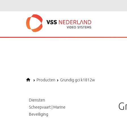
Notice
: Undefined variable: page in
/home/vssned01/domains/vssnederl
Notice
: Trying to get property of non-object in
/home/vssned01/domains
Notice
: Undefined offset: 1 in
/home/vssned01/domains/vssnederland.nl
Producten
Grundig gci k1812w
Diensten
G
Scheepvaart | Marine
Beveiliging