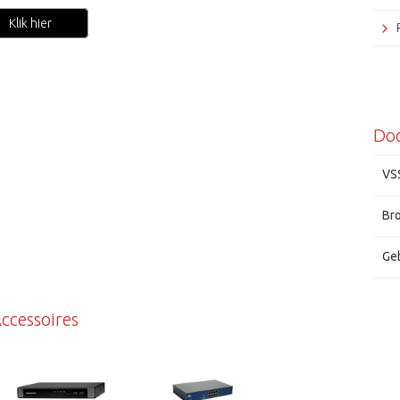
Klik hier
Do
VS
Br
Ge
ccessoires
Grun