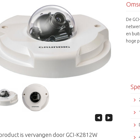
Omsc
De GCI
netwer
en bui
hoge p
wereld 
en soft
Spe
 product is vervangen door GCI-K2812W