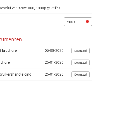
Resolutie: 1920x1080, 1080p @ 25fps
H.264 / MJPEG multi stream
MEER
Micro SD/SDHC-geheugenkaartslot
cumenten
lichtgevoeligheid 0.1 lux @ F1.5
ATW, AWB, privacy masking, bewegingsdetectie
S brochure
06-08-2026
Download
IPv4, IPv6, TCP/IP, UDP, RTP, RTSP, HTTP(s), ICMP, FTP, SMTP
ochure
26-01-2026
Download
DHCP, PPPoE, UPnP, IGMP, 802.1X, SNMP
bruikershandleiding
26-01-2026
Download
Bescherming (IP66)
Voedingsspanning: PoE IEEE 802.3af, 3.5 W
Afmetingen (Ø) 117x50 mm
dig