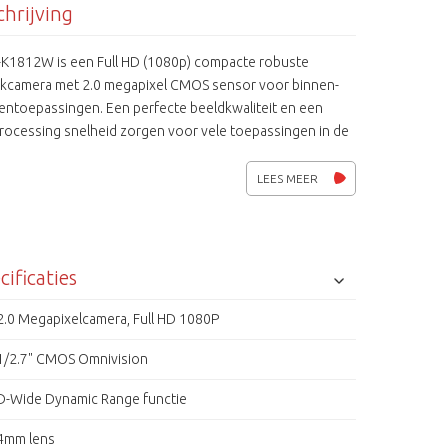
hrijving
-K1812W is een Full HD (1080p) compacte robuste
kcamera met 2.0 megapixel CMOS sensor voor binnen-
tentoepassingen. Een perfecte beeldkwaliteit en een
rocessing snelheid zorgen voor vele toepassingen in de
van professionele video. De GCI-K1812W is in vele NVR's
ware platformen te integreren.
LEES MEER
cificaties
2.0 Megapixelcamera, Full HD 1080P
1/2.7" CMOS Omnivision
D-Wide Dynamic Range functie
4mm lens