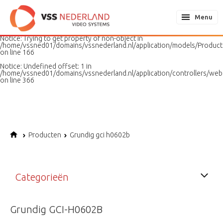
Notice
: Undefined variable: page in
/home/vssned01/domains/vssnederland.nl/application/models/PageMo
Menu
on line
187
Notice
: Trying to get property of non-object in
/home/vssned01/domains/vssnederland.nl/application/models/Produc
on line
166
Notice
: Undefined offset: 1 in
/home/vssned01/domains/vssnederland.nl/application/controllers/web
on line
366
Producten
Grundig gci h0602b
Categorieën
Grundig GCI-H0602B