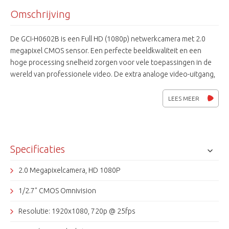
Omschrijving
De GCI-H0602B is een Full HD (1080p) netwerkcamera met 2.0
megapixel CMOS sensor. Een perfecte beeldkwaliteit en een
hoge processing snelheid zorgen voor vele toepassingen in de
wereld van professionele video. De extra analoge video-uitgang,
On Screen Display en de verschillende voedingsspanningen
maken hem zeer gebruiksvriendelijk. De GCI-H0602B is in CamIQ
LEES MEER
software te integreren en is ONVIF compatible.
Specificaties
2.0 Megapixelcamera, HD 1080P
1/2.7" CMOS Omnivision
Resolutie: 1920x1080, 720p @ 25fps