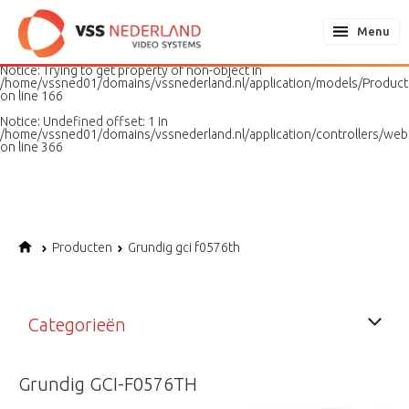
Notice
: Undefined variable: page in
/home/vssned01/domains/vssnederland.nl/application/models/PageMo
Menu
on line
187
Notice
: Trying to get property of non-object in
/home/vssned01/domains/vssnederland.nl/application/models/Produc
on line
166
Notice
: Undefined offset: 1 in
/home/vssned01/domains/vssnederland.nl/application/controllers/web
on line
366
Producten
Grundig gci f0576th
Categorieën
Grundig GCI-F0576TH