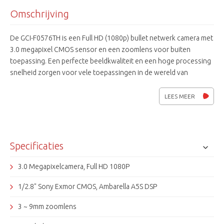
Omschrijving
De GCI-F0576TH is een Full HD (1080p) bullet netwerk camera met
3.0 megapixel CMOS sensor en een zoomlens voor buiten
toepassing. Een perfecte beeldkwaliteit en een hoge processing
snelheid zorgen voor vele toepassingen in de wereld van
professionele video. De extra analoge video-uitgang, On Screen
Display en de verschillende voedingsspanningen maken hem zeer
LEES MEER
gebruiksvriendelijk. De GCI-F0576TH is ONVIF compatible.
Specificaties
3.0 Megapixelcamera, Full HD 1080P
1/2.8" Sony Exmor CMOS, Ambarella A5S DSP
3 ~ 9mm zoomlens