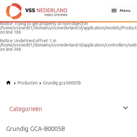
Notice
: Undefined variable: page in
/home/vssned01/domains/vssnederland.nl/application/models/PageMo
Menu
on line
187
Notice
: Trying to get property of non-object in
/home/vssned01/domains/vssnederland.nl/application/models/Produc
on line
166
Notice
: Undefined offset: 1 in
/home/vssned01/domains/vssnederland.nl/application/controllers/web
on line
366
Producten
Grundig gca b0005b
Categorieën
Grundig GCA-B0005B