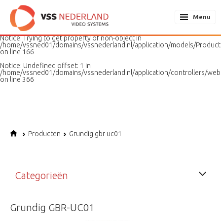
Notice
: Undefined variable: page in
/home/vssned01/domains/vssnederland.nl/application/models/PageMo
Menu
on line
187
Notice
: Trying to get property of non-object in
/home/vssned01/domains/vssnederland.nl/application/models/Produc
on line
166
Notice
: Undefined offset: 1 in
/home/vssned01/domains/vssnederland.nl/application/controllers/web
on line
366
Producten
Grundig gbr uc01
Categorieën
Grundig GBR-UC01