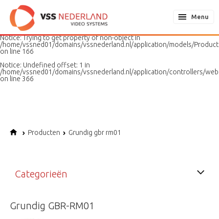
Notice
: Undefined variable: page in
/home/vssned01/domains/vssnederland.nl/application/models/PageMo
Menu
on line
187
Notice
: Trying to get property of non-object in
/home/vssned01/domains/vssnederland.nl/application/models/Produc
on line
166
Notice
: Undefined offset: 1 in
/home/vssned01/domains/vssnederland.nl/application/controllers/web
on line
366
Producten
Grundig gbr rm01
Categorieën
Grundig GBR-RM01