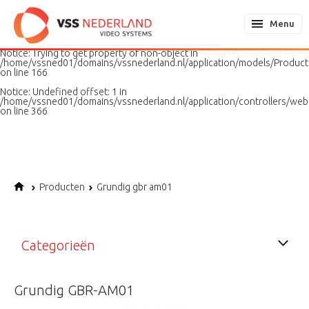
Notice
: Undefined variable: page in
/home/vssned01/domains/vssnederland.nl/application/models/PageMo
Menu
on line
187
Notice
: Trying to get property of non-object in
/home/vssned01/domains/vssnederland.nl/application/models/Produc
on line
166
Notice
: Undefined offset: 1 in
/home/vssned01/domains/vssnederland.nl/application/controllers/web
on line
366
Producten
Grundig gbr am01
Categorieën
Grundig GBR-AM01