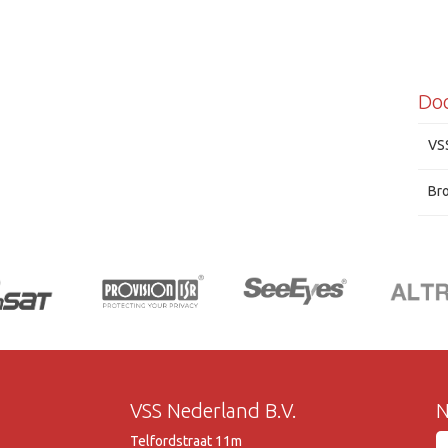
Do
VS
Br
VSS Nederland B.V.
N
Telfordstraat 11m