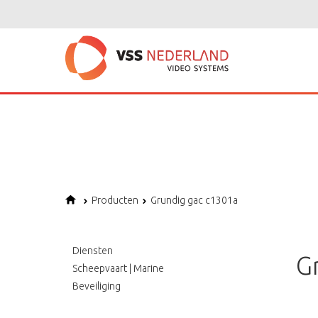
Notice
: Undefined variable: page in
/home/vssned01/domains/vssnederl
Notice
: Trying to get property of non-object in
/home/vssned01/domains
Notice
: Undefined offset: 1 in
/home/vssned01/domains/vssnederland.nl
Producten
Grundig gac c1301a
Diensten
G
Scheepvaart | Marine
Beveiliging