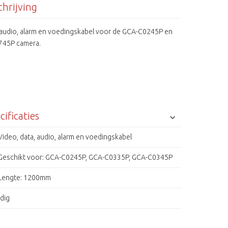
hrijving
 audio, alarm en voedingskabel voor de GCA-C0245P en
745P camera.
cificaties
Video, data, audio, alarm en voedingskabel
Geschikt voor: GCA-C0245P, GCA-C0335P, GCA-C0345P
Lengte: 1200mm
dig