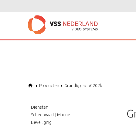
Notice
: Undefined variable: page in
/home/vssned01/domains/vssnederl
Notice
: Trying to get property of non-object in
/home/vssned01/domains
Notice
: Undefined offset: 1 in
/home/vssned01/domains/vssnederland.nl
Producten
Grundig gac b0202b
Diensten
G
Scheepvaart | Marine
Beveiliging