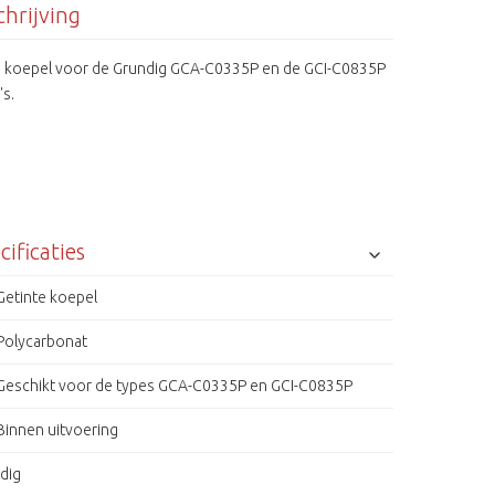
hrijving
e koepel voor de Grundig GCA-C0335P en de GCI-C0835P
's.
cificaties
Getinte koepel
Polycarbonat
Geschikt voor de types GCA-C0335P en GCI-C0835P
Binnen uitvoering
dig