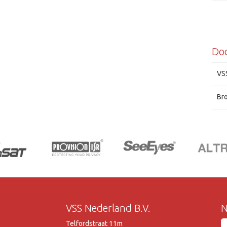
Do
VS
Br
VSS Nederland B.V.
N
Telfordstraat 11m