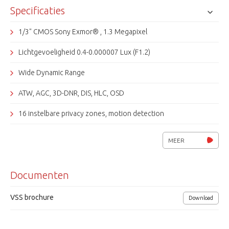
Specificaties
1/3" CMOS Sony Exmor® , 1.3 Megapixel
Lichtgevoeligheid 0.4-0.000007 Lux (F1.2)
Wide Dynamic Range
ATW, AGC, 3D-DNR, DIS, HLC, OSD
16 instelbare privacy zones, motion detection
Weerbestendig, klasse IP67
MEER
Resolutie 1000 TVL
Documenten
2.8 - 12 mm autoirislens
SMART IR, 28 IR leds (850nm), bereik max. 15/30m
VSS brochure
Download
Mechanisch IR-filter