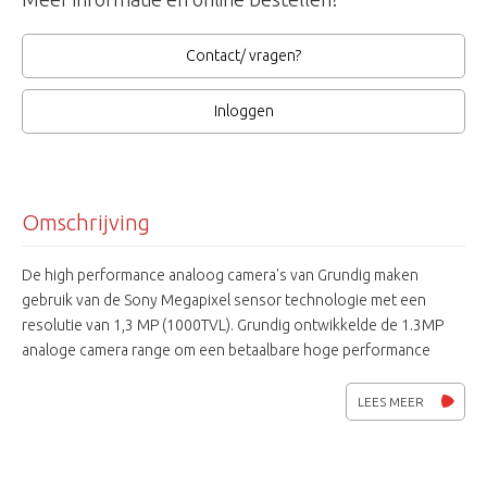
Contact/ vragen?
Inloggen
Omschrijving
De high performance analoog camera's van Grundig maken
gebruik van de Sony Megapixel sensor technologie met een
resolutie van 1,3 MP (1000TVL). Grundig ontwikkelde de 1.3MP
analoge camera range om een ​​betaalbare hoge performance
analoge oplossing te bieden . De 1.3MP camera's zijn compatibel
met de Grundig TVI DVR's. De camera's kunnen ook aangesloten
LEES MEER
worden op een bestaand analoog systeem van Grundig of andere
fabrikanten.