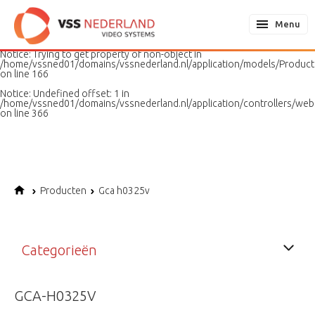
Notice
: Undefined variable: page in
/home/vssned01/domains/vssnederland.nl/application/models/PageMo
Menu
on line
187
Notice
: Trying to get property of non-object in
/home/vssned01/domains/vssnederland.nl/application/models/Produc
on line
166
Notice
: Undefined offset: 1 in
/home/vssned01/domains/vssnederland.nl/application/controllers/web
on line
366
Producten
Gca h0325v
Categorieën
GCA-H0325V