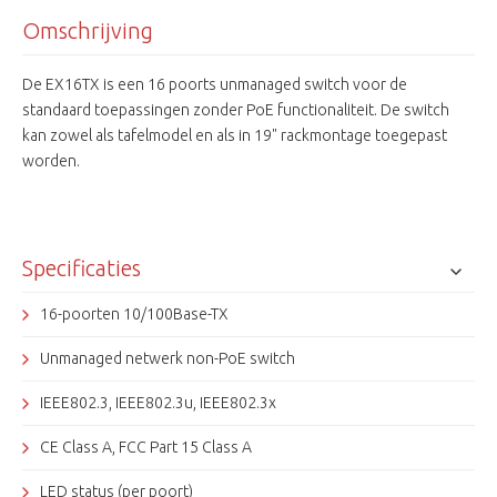
Omschrijving
De EX16TX is een 16 poorts unmanaged switch voor de
standaard toepassingen zonder PoE functionaliteit. De switch
kan zowel als tafelmodel en als in 19" rackmontage toegepast
worden.
Specificaties
16-poorten 10/100Base-TX
Unmanaged netwerk non-PoE switch
IEEE802.3, IEEE802.3u, IEEE802.3x
CE Class A, FCC Part 15 Class A
LED status (per poort)