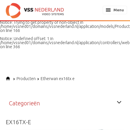
Notice
: Undefined variable: page in
/home/vssned01/domains/vssnederland.nl/application/models/PageMo
Menu
on line
187
Notice
: Trying to get property of non-object in
/home/vssned01/domains/vssnederland.nl/application/models/Produc
on line
166
Notice
: Undefined offset: 1 in
/home/vssned01/domains/vssnederland.nl/application/controllers/web
on line
366
Producten
Etherwan ex16tx e
Categorieën
EX16TX-E