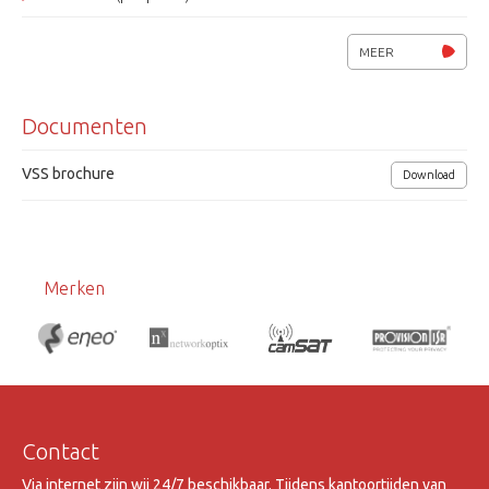
Metalen tafel behuizing
MEER
19" rack montage dmv meegelev.19" beugels
Documenten
Afmetingen (bxhxd) 441 x 130 x 44 mm, 1HE
Voedingsspanning 100 - 240VAC, 50 - 60Hz
VSS brochure
Download
Merken
Contact
Via internet zijn wij 24/7 beschikbaar. Tijdens kantoortijden van