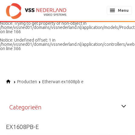
Notice
: Undefined variable: page in
/home/vssned01/domains/vssnederland.nl/application/models/PageMo
Menu
on line
187
Notice
: Trying to get property of non-object in
/home/vssned01/domains/vssnederland.nl/application/models/Produc
on line
166
Notice
: Undefined offset: 1 in
/home/vssned01/domains/vssnederland.nl/application/controllers/web
on line
366
Producten
Etherwan ex1608pb e
Categorieën
EX1608PB-E