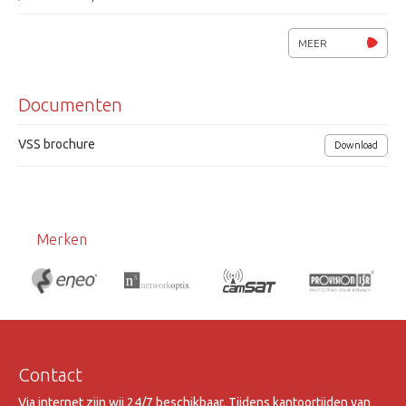
Afmetingen (bxhxd) 160 x 80.5 x 28mm
MEER
Voedingsspanning 12Vdc/ 600mA
Documenten
Temp. bereik: 0°C tot 45°C (32°F to 113°F)
VSS brochure
Download
Merken
Contact
Via internet zijn wij 24/7 beschikbaar. Tijdens kantoortijden van