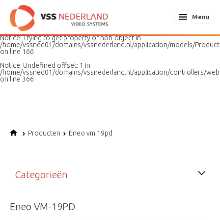
Notice
: Undefined variable: page in
/home/vssned01/domains/vssnederland.nl/application/models/PageMo
Menu
on line
187
Notice
: Trying to get property of non-object in
/home/vssned01/domains/vssnederland.nl/application/models/Produc
on line
166
Notice
: Undefined offset: 1 in
/home/vssned01/domains/vssnederland.nl/application/controllers/web
on line
366
Producten
Eneo vm 19pd
Categorieën
Eneo VM-19PD