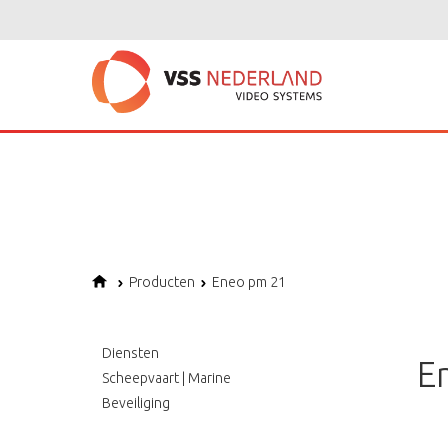
Notice
: Undefined variable: page in
/home/vssned01/domains/vssnederl
Notice
: Trying to get property of non-object in
/home/vssned01/domains
Notice
: Undefined offset: 1 in
/home/vssned01/domains/vssnederland.nl
Producten
Eneo pm 21
Diensten
E
Scheepvaart | Marine
Beveiliging