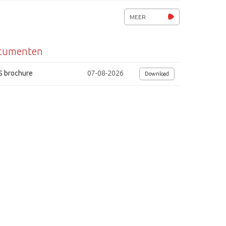
o
MEER
cumenten
S brochure
07-08-2026
Download