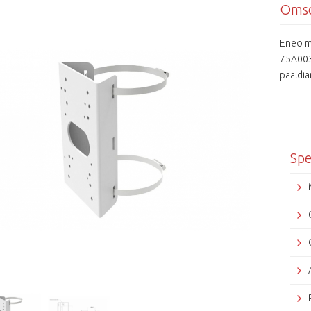
Omsc
Eneo m
75A003
paaldi
Spe