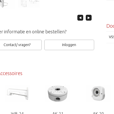
Ene
Do
r informatie en online bestellen?
VS
Contact/ vragen?
Inloggen
ccessoires
WB-24
AK-21
AK-20