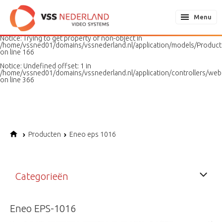
Notice
: Undefined variable: page in
/home/vssned01/domains/vssnederland.nl/application/models/PageMo
Menu
on line
187
Notice
: Trying to get property of non-object in
/home/vssned01/domains/vssnederland.nl/application/models/Produc
on line
166
Notice
: Undefined offset: 1 in
/home/vssned01/domains/vssnederland.nl/application/controllers/web
on line
366
Producten
Eneo eps 1016
Categorieën
Eneo EPS-1016