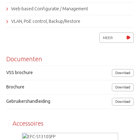
Web-based Configuratie / Management
VLAN, PoE control, Backup/Restore
Status LED: Link/PoE
MEER
Compatibel met IEEE 802.3at
Documenten
Incl. 19 inch rack montage beugels
Eneo
VSS brochure
Download
Brochure
Download
Gebruikershandleiding
Download
Accessoires