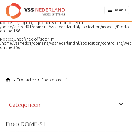
Notice
: Undefined variable: page in
/home/vssned01/domains/vssnederland.nl/application/models/PageMo
Menu
on line
187
Notice
: Trying to get property of non-object in
/home/vssned01/domains/vssnederland.nl/application/models/Produc
on line
166
Notice
: Undefined offset: 1 in
/home/vssned01/domains/vssnederland.nl/application/controllers/web
on line
366
Producten
Eneo dome s1
Categorieën
Eneo DOME-S1