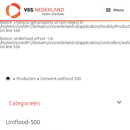
Notice
: Undefined variable: page in
/home/vssned01/domains/vssnederland.nl/application/models/PageMo
Menu
on line
187
Notice
: Trying to get property of non-object in
/home/vssned01/domains/vssnederland.nl/application/models/Produc
on line
166
Notice
: Undefined offset: 1 in
/home/vssned01/domains/vssnederland.nl/application/controllers/web
on line
366
Producten
Derwent uniflood 500
Categorieën
Uniflood-500