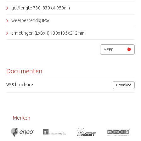
golflengte 730, 830 of 950nm
weerbestendig IP66
afmetingen (LxBxH) 130x135x212mm
voedingsspanning 12Vdc/ ..A
MEER
Documenten
VSS brochure
Download
Merken