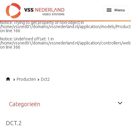
Notice
: Undefined variable: page in
/home/vssned01/domains/vssnederland.nl/application/models/PageMo
Menu
on line
187
Notice
: Trying to get property of non-object in
/home/vssned01/domains/vssnederland.nl/application/models/Produc
on line
166
Notice
: Undefined offset: 1 in
/home/vssned01/domains/vssnederland.nl/application/controllers/web
on line
366
Producten
Dct2
Categorieën
DCT.2