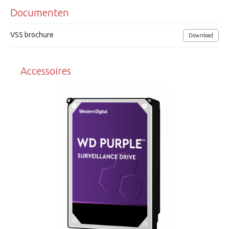
Documenten
Opname continue, beweging, alarm, kalender
iPhone, Win.Mob. 6.1, Android & Blackberry
VSS brochure
Download
CMS software Windows en Apple
Accessoires
Meerdere talen (Nederlands, Engels, Duits, etc.)
USB2.0, RS-485, LAN (1000 Mbps)
Afmetingen (lxbxh) 430x88x40mm.