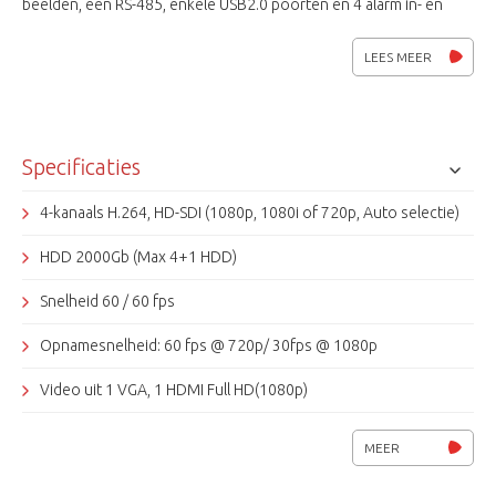
beelden, een RS-485, enkele USB2.0 poorten en 4 alarm in- en
uitgangen. Centraal Management Software voor Windows en
Apple computers wordt gratis meegeleverd.
LEES MEER
Specificaties
4-kanaals H.264, HD-SDI (1080p, 1080i of 720p, Auto selectie)
HDD 2000Gb (Max 4+1 HDD)
Snelheid 60 / 60 fps
Opnamesnelheid: 60 fps @ 720p/ 30fps @ 1080p
Video uit 1 VGA, 1 HDMI Full HD(1080p)
Muis- / afstandsbediening
MEER
4 alarm in-, 4 uitgang