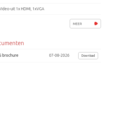
Video-uit 1x HDMI, 1xVGA
8 alarm in- en 1 uitgang, 1x RS-485
MEER
2x USB2.0 poorten, 8x audio in/ 1x uit (RCA)
cumenten
Opname: continu, beweging, alarm, kalender, handmatig
CMS-PRO software voor Windows, Apple en Linux
S brochure
07-08-2026
Download
mViewer Pro app voor de iPad, iPhone en Android
Inclusief muis en afstandsbediening
Voedingsspanning 12VDC / 2A (24W)
Afmetingen (bxhxd) 350x50x227mm