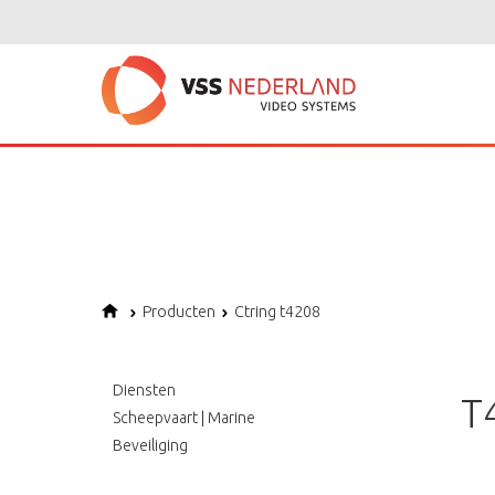
Notice
: Undefined variable: page in
/home/vssned01/domains/vssnederl
Notice
: Trying to get property of non-object in
/home/vssned01/domains
Notice
: Undefined offset: 1 in
/home/vssned01/domains/vssnederland.nl
Producten
Ctring t4208
Diensten
T
Scheepvaart | Marine
Beveiliging