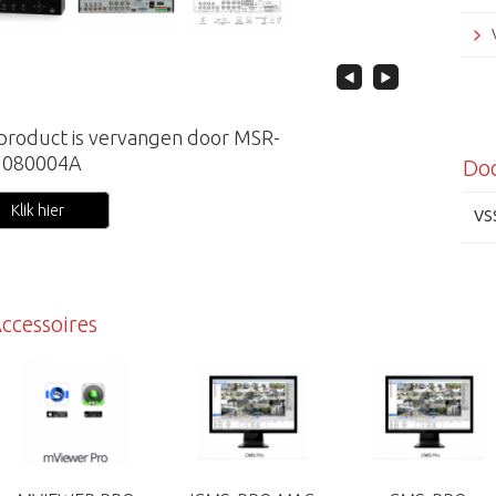
 product is vervangen door MSR-
N080004A
Do
Klik hier
VS
ccessoires