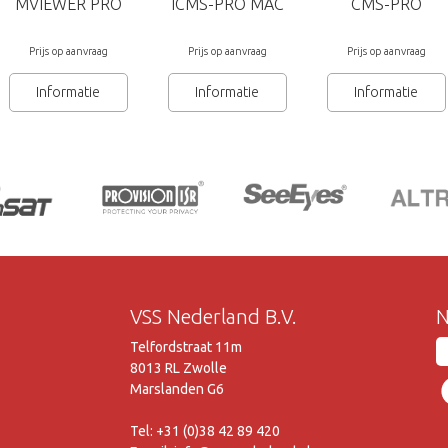
MVIEWER PRO
ICMS-PRO MAC
CMS-PRO
Prijs op aanvraag
Prijs op aanvraag
Prijs op aanvraag
Informatie
Informatie
Informatie
VSS Nederland B.V.
N
Telfordstraat 11m
8013 RL Zwolle
Marslanden G6
Tel: +31 (0)38 42 89 420