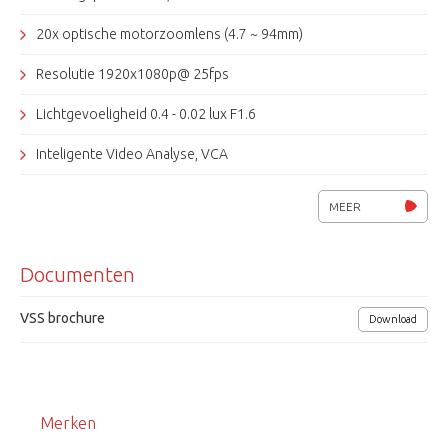
20x optische motorzoomlens (4.7 ~ 94mm)
Resolutie 1920x1080p@ 25fps
Lichtgevoeligheid 0.4 - 0.02 lux F1.6
Inteligente Video Analyse, VCA
H.264 / JPEG meervoudige codec
MEER
Mechanisch IR-filter, Real D&N
Documenten
Privacy masking, Smart Shade Control
Audio full duplex, Alarm in- en uitgang
VSS brochure
Download
SD/ SDHC/ SDXC geheugenkaart compatibel
TCP/IP, UDP, HTTP, FTP, SNMP, SMTP, DHCP, POP3, ARP
Merken
10-30 clients, 1 beheerder niveau