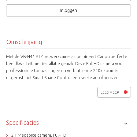
Inloggen
Omschrijving
Met de VB-H41 PTZ netwerkcamera combineert Canon perfecte
beeldkwaliteit met installatie gemak. Deze Full HD camera voor
professionele toepassingen en verbluffende 240x zoom is
uitgerust met Smart Shade Control een snelle autofocus en
Canons DIGIC DVIII chip voor superieure beeldkwaliteit mist u met
deze camera, zelfs in verslechterende lichtomstandigheden,
LEES MEER
niets. Flexibele installatiemogelijkheden voor gebruik binnen en
buiten middels optionele behuizingen of steunen.
Specificaties
2.1 Megapixelcamera, Full-HD