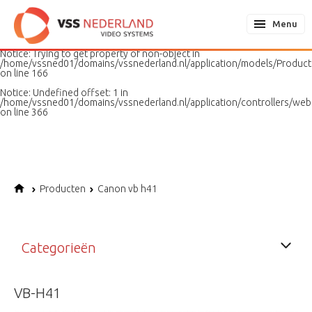
Notice
: Undefined variable: page in
/home/vssned01/domains/vssnederland.nl/application/models/PageMo
Menu
on line
187
Notice
: Trying to get property of non-object in
/home/vssned01/domains/vssnederland.nl/application/models/Produc
on line
166
Notice
: Undefined offset: 1 in
/home/vssned01/domains/vssnederland.nl/application/controllers/web
on line
366
Producten
Canon vb h41
Categorieën
VB-H41