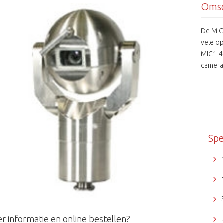
Omsc
De MIC
vele op
MIC1-4
camera 
voor e
Spe
r informatie en online bestellen?