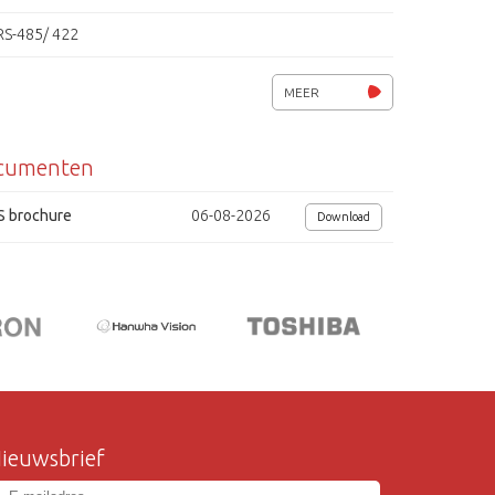
RS-485/ 422
IP 68
MEER
spanning 12Vdc / 24Vac / 240Vac, 25.2W (max.)
cumenten
afmetingen (Øxhxb) 165x360x205mm
S brochure
06-08-2026
Download
ieuwsbrief