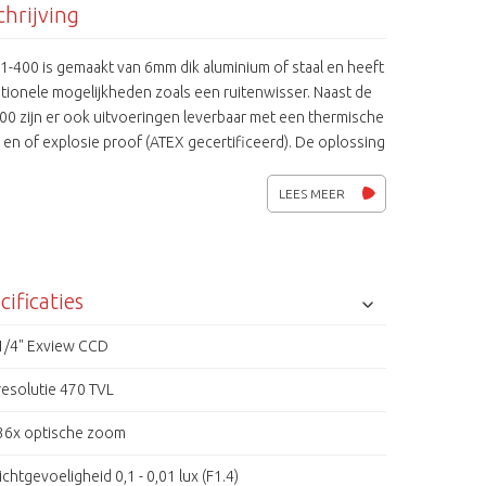
hrijving
1-400 is gemaakt van 6mm dik aluminium of staal en heeft
tionele mogelijkheden zoals een ruitenwisser. Naast de
00 zijn er ook uitvoeringen leverbaar met een thermische
en of explosie proof (ATEX gecertificeerd). De oplossing
lke extreme omstandigheden.
LEES MEER
cificaties
1/4" Exview CCD
resolutie 470 TVL
36x optische zoom
lichtgevoeligheid 0,1 - 0,01 lux (F1.4)