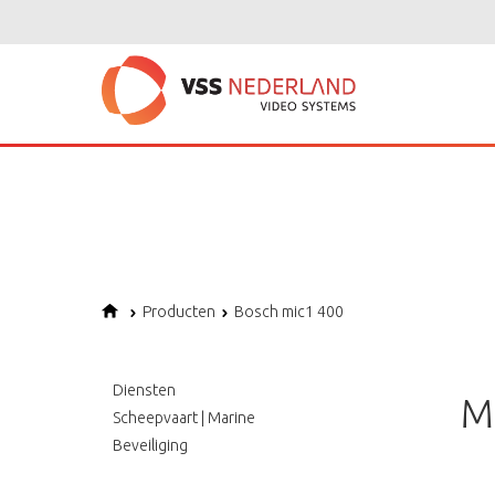
Notice
: Undefined variable: page in
/home/vssned01/domains/vssnederl
Notice
: Trying to get property of non-object in
/home/vssned01/domains
Notice
: Undefined offset: 1 in
/home/vssned01/domains/vssnederland.nl
Producten
Bosch mic1 400
Diensten
M
Scheepvaart | Marine
Beveiliging