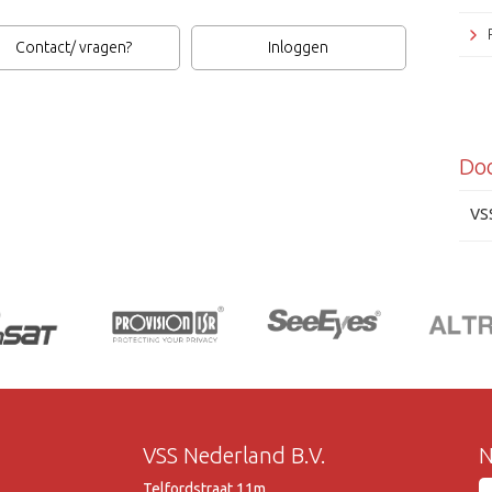
Contact/ vragen?
Inloggen
Do
VS
VSS Nederland B.V.
N
Telfordstraat 11m