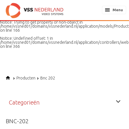
Notice
: Undefined variable: page in
/home/vssned01/domains/vssnederland.nl/application/models/PageMo
Menu
on line
187
Notice
: Trying to get property of non-object in
/home/vssned01/domains/vssnederland.nl/application/models/Produc
on line
166
Notice
: Undefined offset: 1 in
/home/vssned01/domains/vssnederland.nl/application/controllers/web
on line
366
Producten
Bnc 202
Categorieën
BNC-202