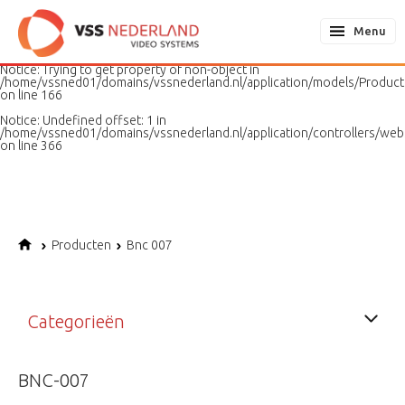
Notice
: Undefined variable: page in
/home/vssned01/domains/vssnederland.nl/application/models/PageMo
Menu
on line
187
Notice
: Trying to get property of non-object in
/home/vssned01/domains/vssnederland.nl/application/models/Produc
on line
166
Notice
: Undefined offset: 1 in
/home/vssned01/domains/vssnederland.nl/application/controllers/web
on line
366
Producten
Bnc 007
Categorieën
BNC-007