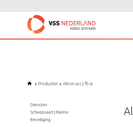
Notice
: Undefined variable: page in
/home/vssned01/domains/vssnederl
Notice
: Trying to get property of non-object in
/home/vssned01/domains
Notice
: Undefined offset: 1 in
/home/vssned01/domains/vssnederland.nl
Producten
Altron acc2 fb la
Diensten
A
Scheepvaart | Marine
Beveiliging