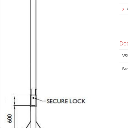
Altr
Do
VS
Br