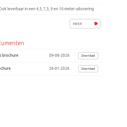
Ook leverbaar in een 4,5, 7,5, 9 en 10 meter uitvoering
Belasting max.35 kg
MEER
on
cumenten
S brochure
09-08-2026
Download
ochure
26-01-2026
Download