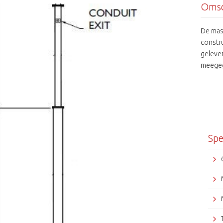
Omsc
De mas
constru
gelever
meegeg
worden.
camera
afwerk
omstand
uitvoer
access
Spe
RVS ver