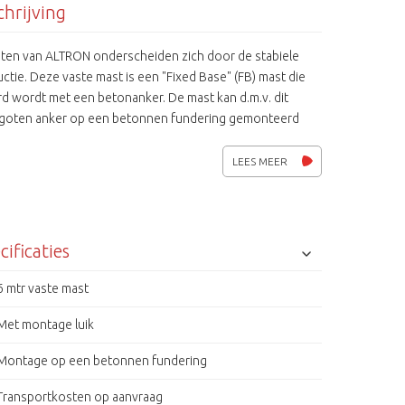
hrijving
ten van ALTRON onderscheiden zich door de stabiele
ctie. Deze vaste mast is een "Fixed Base" (FB) mast die
d wordt met een betonanker. De mast kan d.m.v. dit
oten anker op een betonnen fundering gemonteerd
 Deze mast is geschikt voor vaste, pan & tilt en dome-
's. De masten beschikken over een gegalvaniseerd
LEES MEER
ings laag voor langdurige bescherming in extreme
igheden. Ook leverbaar in 4,5, 7,5, 9 en 10 meter
ing. Verder is er een groot leveringspakket aan
oires beschikbaar voor deze masten. Op aanvraag ook in
cificaties
krijgbaar.
6 mtr vaste mast
Met montage luik
Montage op een betonnen fundering
Transportkosten op aanvraag