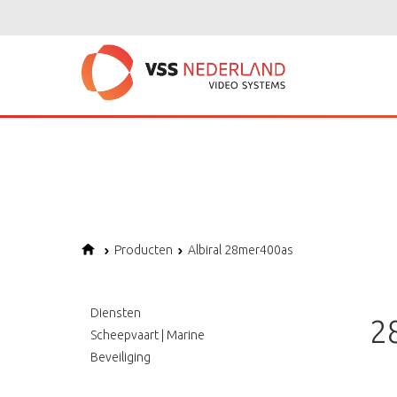
Notice
: Undefined variable: page in
/home/vssned01/domains/vssnederl
Notice
: Trying to get property of non-object in
/home/vssned01/domains
Notice
: Undefined offset: 1 in
/home/vssned01/domains/vssnederland.nl
Producten
Albiral 28mer400as
Diensten
2
Scheepvaart | Marine
Beveiliging