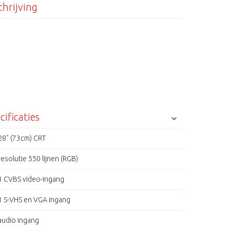
hrijving
cificaties
28" (73cm) CRT
resolutie 550 lijnen (RGB)
1 CVBS video-ingang
1 S-VHS en VGA ingang
audio ingang