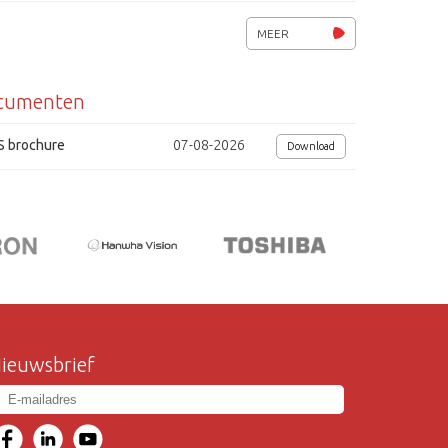
2 luidsprekers
MEER
metalen behuizing
cumenten
afm. (bxhxd) 610x482x425 mm.
gewicht 42kg.
S brochure
07-08-2026
Download
ieuwsbrief