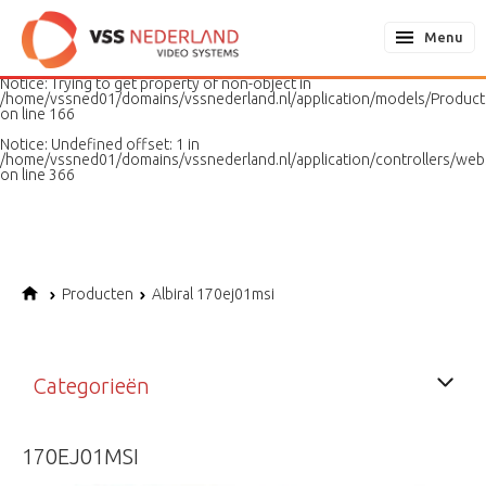
Notice
: Undefined variable: page in
/home/vssned01/domains/vssnederland.nl/application/models/PageMo
Menu
on line
187
Notice
: Trying to get property of non-object in
/home/vssned01/domains/vssnederland.nl/application/models/Produc
on line
166
Notice
: Undefined offset: 1 in
/home/vssned01/domains/vssnederland.nl/application/controllers/web
on line
366
Producten
Albiral 170ej01msi
Categorieën
170EJ01MSI