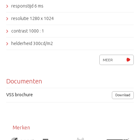
responstijd 6 ms
resolutie 1280 x 1024
contrast 1000 : 1
helderheid 300cd/m2
kijkhoek 80º (H) 85º (V)
MEER
VGA videoingang en comp video ingang
Documenten
VSS brochure
Download
Merken