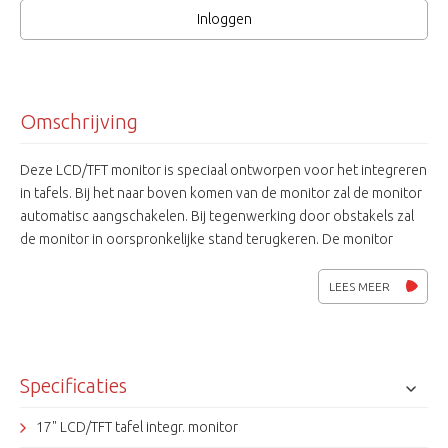
Inloggen
Omschrijving
Deze LCD/TFT monitor is speciaal ontworpen voor het integreren
in tafels. Bij het naar boven komen van de monitor zal de monitor
automatisc aangschakelen. Bij tegenwerking door obstakels zal
de monitor in oorspronkelijke stand terugkeren. De monitor
beschikt over video en data ingangen. Het geheel wordt 12 Vdc
gevoed.
LEES MEER
Specificaties
17" LCD/TFT tafel integr. monitor